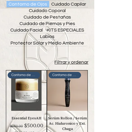
Contorno de Ojos
Cuidado Capilar
Cuidado Coporal
Cuidado de Pestañas
Cuidado de Piernas y Pies
Cuidado Facial
KITS ESPECIALES
Labios
Protector Solar y Medio Ambiente
Filtrar y ordenar
Contorno de Ojos
Contorno de Ojos
Essential EyesAH
Serúm Rollon / Serúm
Ac. Hialuronico y Ext.
Precio
Precio de oferta
$500.00
$650.00
Chaga