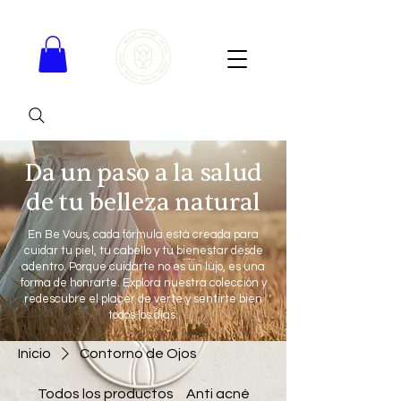
Da un paso a la salud
de tu belleza natural
En Be Vous, cada fórmula está creada para
cuidar tu piel, tu cabello y tu bienestar desde
adentro. Porque cuidarte no es un lujo, es una
forma de honrarte. Explora nuestra colección y
redescubre el placer de verte y sentirte bien
todos los días.
Inicio
Contorno de Ojos
Todos los productos
Anti acné