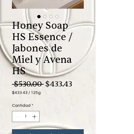
Honey Soap
HS Essence /
Jabones de
Miel y Avena
HS
Precio
Precio
 $530.00 
$433.43
de
$433.43
/
125g
$433.43
oferta
por
Cantidad
*
125
Gramos