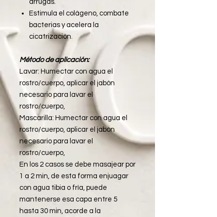
arrugas.
Estimula el colágeno, combate
bacterias y acelera la
cicatrización.
Método de aplicación:
Lavar: Humectar con agua el
rostro/cuerpo, aplicar el jabón
necesario para lavar el
rostro/cuerpo,
Mascarilla: Humectar con agua el
rostro/cuerpo, aplicar el jabón
necesario para lavar el
rostro/cuerpo,
En los 2 casos se debe masajear por
1 a 2 min, de esta forma enjuagar
con agua tibia o fría, puede
mantenerse esa capa entre 5
hasta 30 min, acorde a la