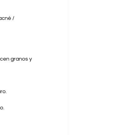
acné / 
ucen granos y 
ro.
o.