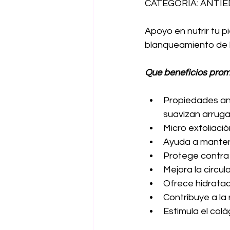
CATEGORÍA: ANTI
Apoyo en nutrir tu p
blanqueamiento de l
Que beneficios prom
Propiedades ant
suavizan arruga
Micro exfoliació
Ayuda a mantene
Protege contra 
Mejora la circul
Ofrece hidratac
Contribuye a la
Estimula el col