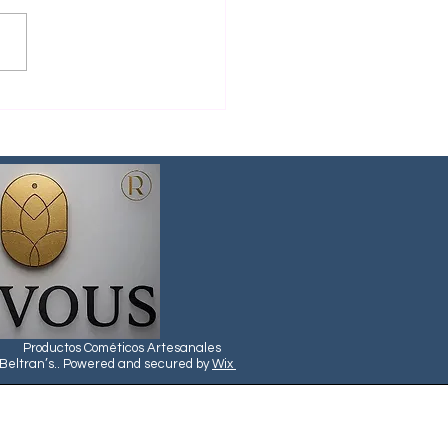
amiento para fortalecer
añas
Productos Cométicos Artesanales
 Beltran’s.. Powered and secured by
Wix