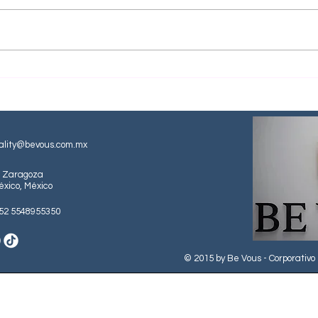
Marca Registrada
Trat
pest
ality@bevous.com.mx
e Zaragoza
éxico, México
52 5548955350
© 2015 by Be Vous - Corporativo