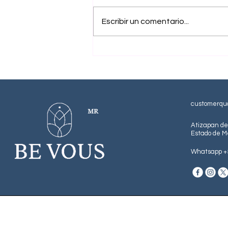
tratamiento capilar Cuida el
aspecto haciendo más
Escribir un comentario...
saludable tu cabello. • Promueve
el crecimiento y la
reestructuración del cabello
desde la raíz hasta la punta,
ayudando a forta
customerqu
Atizapan d
Estado de M
Whatsapp +