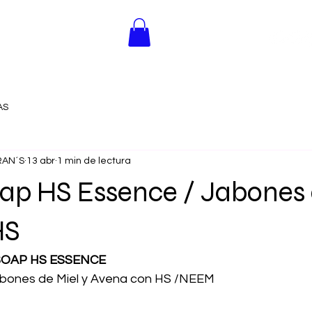
AS
RAN´S
13 abr
1 min de lectura
ap HS Essence / Jabones 
HS
SOAP HS ESSENCE
nes de Miel y Avena con HS /NEEM